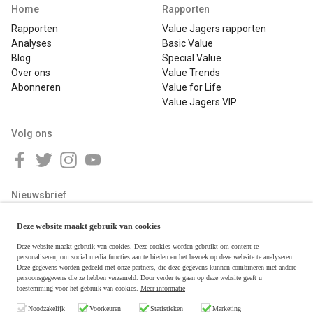
Home
Rapporten
Rapporten
Value Jagers rapporten
Analyses
Basic Value
Blog
Special Value
Over ons
Value Trends
Abonneren
Value for Life
Value Jagers VIP
Volg ons
Nieuwsbrief
Deze website maakt gebruik van cookies
Deze website maakt gebruik van cookies. Deze cookies worden gebruikt om content te
personaliseren, om social media functies aan te bieden en het bezoek op deze website te analyseren.
Deze gegevens worden gedeeld met onze partners, die deze gegevens kunnen combineren met andere
persoonsgegevens die ze hebben verzameld. Door verder te gaan op deze website geeft u
toestemming voor het gebruik van cookies.
Meer informatie
Copyright © 2026 Value Jagers
Noodzakelijk
Voorkeuren
Statistieken
Marketing