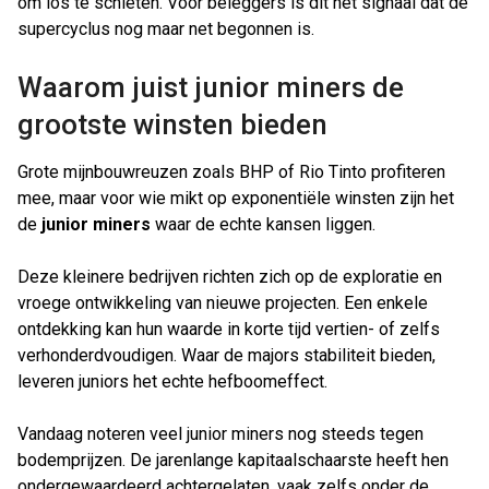
om los te schieten. Voor beleggers is dit hét signaal dat de
supercyclus nog maar net begonnen is.
Waarom juist junior miners de
grootste winsten bieden
Grote mijnbouwreuzen zoals BHP of Rio Tinto profiteren
mee, maar voor wie mikt op exponentiële winsten zijn het
de
junior miners
waar de echte kansen liggen.
Deze kleinere bedrijven richten zich op de exploratie en
vroege ontwikkeling van nieuwe projecten. Een enkele
ontdekking kan hun waarde in korte tijd vertien- of zelfs
verhonderdvoudigen. Waar de majors stabiliteit bieden,
leveren juniors het echte hefboomeffect.
Vandaag noteren veel junior miners nog steeds tegen
bodemprijzen. De jarenlange kapitaalschaarste heeft hen
ondergewaardeerd achtergelaten, vaak zelfs onder de