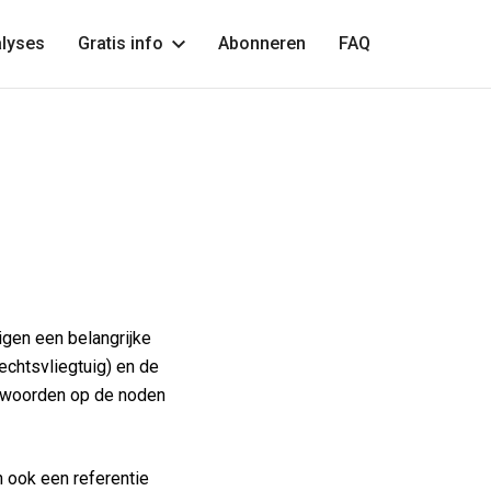
lyses
Gratis info
Abonneren
FAQ
n
igen een belangrijke
echtsvliegtuig) en de
antwoorden op de noden
n ook een referentie