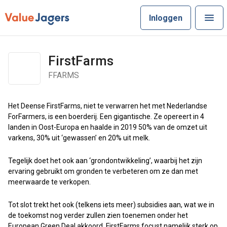
Inloggen
FirstFarms
FFARMS
Het Deense FirstFarms, niet te verwarren het met Nederlandse
ForFarmers, is een boerderij. Een gigantische. Ze opereert in 4
landen in Oost-Europa en haalde in 2019 50% van de omzet uit
varkens, 30% uit ‘gewassen’ en 20% uit melk.
Tegelijk doet het ook aan ‘grondontwikkeling’, waarbij het zijn
ervaring gebruikt om gronden te verbeteren om ze dan met
meerwaarde te verkopen.
Tot slot trekt het ook (telkens iets meer) subsidies aan, wat we in
de toekomst nog verder zullen zien toenemen onder het
European Green Deal akkoord. FirstFarms focust namelijk sterk op