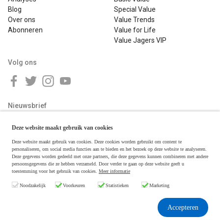
Blog
Special Value
Over ons
Value Trends
Abonneren
Value for Life
Value Jagers VIP
Volg ons
Nieuwsbrief
Deze website maakt gebruik van cookies
Deze website maakt gebruik van cookies. Deze cookies worden gebruikt om content te
personaliseren, om social media functies aan te bieden en het bezoek op deze website te analyseren.
Deze gegevens worden gedeeld met onze partners, die deze gegevens kunnen combineren met andere
persoonsgegevens die ze hebben verzameld. Door verder te gaan op deze website geeft u
toestemming voor het gebruik van cookies.
Meer informatie
Copyright © 2026 Value Jagers
Noodzakelijk
Voorkeuren
Statistieken
Marketing
Algemene voorwaarden
Disclaimer & Privacy
Accepteren