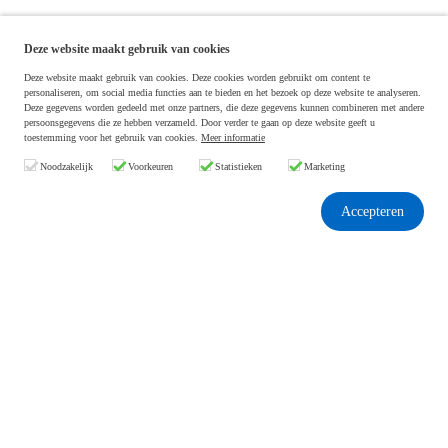
Deze website maakt gebruik van cookies
Deze website maakt gebruik van cookies. Deze cookies worden gebruikt om content te
personaliseren, om social media functies aan te bieden en het bezoek op deze website te analyseren.
Deze gegevens worden gedeeld met onze partners, die deze gegevens kunnen combineren met andere
persoonsgegevens die ze hebben verzameld. Door verder te gaan op deze website geeft u
toestemming voor het gebruik van cookies.
Meer informatie
Noodzakelijk
Voorkeuren
Statistieken
Marketing
Accepteren
Home
Rapporten
Rapporten
Value Jagers rapporten
Analyses
Basic Value
Blog
Special Value