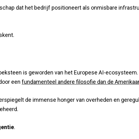
schap dat het bedrijf positioneert als onmisbare infrast
skent.
de hoeksteen is geworden van het Europese AI-ecosysteem.
 door een
fundamenteel andere filosofie dan de Amerikaa
spiegelt de immense honger van overheden en gereguleer
beheerd.
gentie
.