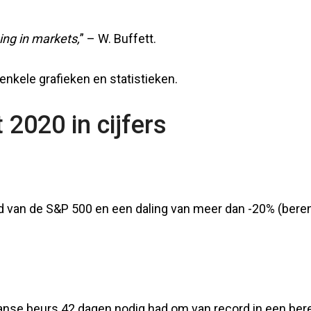
ing in markets,
” – W. Buffett.
nkele grafieken en statistieken.
2020 in cijfers
 van de S&P 500 en een daling van meer dan -20% (bere
nse beurs 42 dagen nodig had om van record in een ber