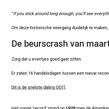
“
If you stick around long enough, you’ll see everyth
Om deze historische neergang duidelijk te maken, e
De beurscrash van maart 
Zorg dat u eventjes goed gaat zitten.
Er zaten 16 handelsdagen tussen een nieuw record
Dit is de snelste daling OOIT.
Het vorige ‘record’ stond op
1929
toen de Amerikaa