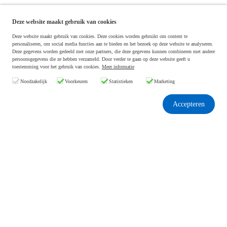
Deze website maakt gebruik van cookies
Deze website maakt gebruik van cookies. Deze cookies worden gebruikt om content te
personaliseren, om social media functies aan te bieden en het bezoek op deze website te analyseren.
Deze gegevens worden gedeeld met onze partners, die deze gegevens kunnen combineren met andere
persoonsgegevens die ze hebben verzameld. Door verder te gaan op deze website geeft u
toestemming voor het gebruik van cookies.
Meer informatie
Noodzakelijk
Voorkeuren
Statistieken
Marketing
Accepteren
Home
Rapporten
Rapporten
Value Jagers rapporten
Analyses
Basic Value
Blog
Special Value
Over ons
Value Trends