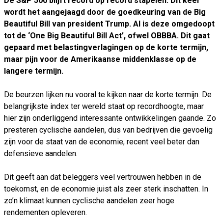
De S&P 500 blijft record op record stapelen. Dit keer
wordt het aangejaagd door de goedkeuring van de Big
Beautiful Bill van president Trump. Al is deze omgedoopt
tot de ‘One Big Beautiful Bill Act’, ofwel OBBBA. Dit gaat
gepaard met belastingverlagingen op de korte termijn,
maar pijn voor de Amerikaanse middenklasse op de
langere termijn.
De beurzen lijken nu vooral te kijken naar de korte termijn. De
belangrijkste index ter wereld staat op recordhoogte, maar
hier zijn onderliggend interessante ontwikkelingen gaande. Zo
presteren cyclische aandelen, dus van bedrijven die gevoelig
zijn voor de staat van de economie, recent veel beter dan
defensieve aandelen.
Dit geeft aan dat beleggers veel vertrouwen hebben in de
toekomst, en de economie juist als zeer sterk inschatten. In
zo’n klimaat kunnen cyclische aandelen zeer hoge
rendementen opleveren.