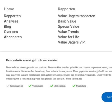
Home
Rapporten
Rapporten
Value Jagers rapporten
Analyses
Basic Value
Blog
Special Value
Over ons
Value Trends
Abonneren
Value for Life
Value Jagers VIP
Volg ons
Deze website maakt gebruik van cookies
Deze website maakt gebruik van cookies. Deze cookies worden gebruikt om content te personaliseren, om
functies aan te bieden en het bezoek op deze website te analyseren. Deze gegevens worden gedeeld met onz
Nieuwsbrief
deze gegevens kunnen combineren met andere persoonsgegevens die ze hebben verzameld. Door verder te 
website geeft u toestemming voor het gebruik van cookies.
Meer informatie
Noodzakelijk
Voorkeuren
Statistieken
Marketing
Acc
Copyright © 2026 Value Jagers