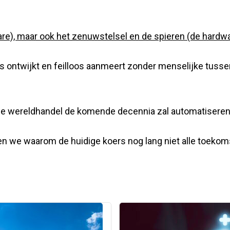
ware), maar ook het zenuwstelsel en de spieren (de hardwa
ls ontwijkt en feilloos aanmeert zonder menselijke tuss
e de wereldhandel de komende decennia zal automatisere
en we waarom de huidige koers nog lang niet alle toekom