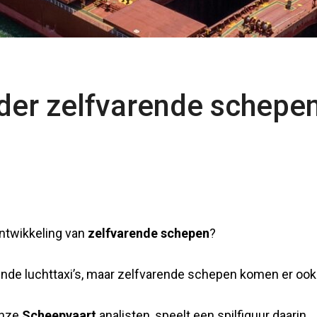
der zelfvarende schepe
ontwikkeling van
zelfvarende schepen
?
egende luchttaxi’s, maar zelfvarende schepen komen er ook
onze
Scheepvaart
analisten, speelt een spilfiguur daarin.