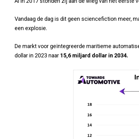
Al in 2017 stonden zij aan de wieg van het eerste 
Vandaag de dag is dit geen sciencefiction meer, m
een explosie.
De markt voor geïntegreerde maritieme automati
dollar in 2023 naar
15,6 miljard dollar in 2034.