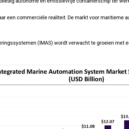
volledig autonome en emissievrije containerschip ter wer
aar een commerciële realiteit. De markt voor maritieme 
seringssystemen (IMAS) wordt verwacht te groeien met 