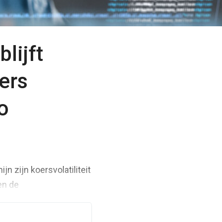
lijft
ers
o
n zijn koersvolatiliteit
en de