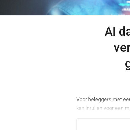
AI d
ve
Voor beleggers met een 
kan inruilen voor een m