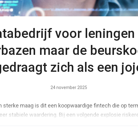
atabedrijf voor leningen b
rbazen maar de beursko
gedraagt zich als een joj
24 november 2025
sterke maag is dit een koopwaardige fintech die op termij
eer stabiele waardering. Bij een volgende explosie risker