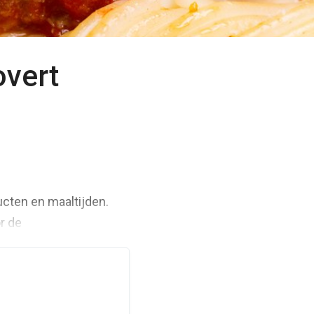
overt
ucten en maaltijden.
r de