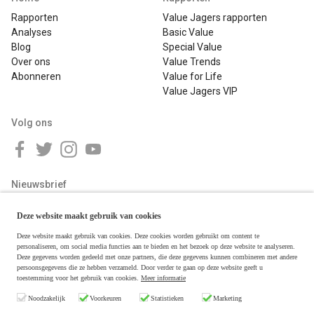
Rapporten
Value Jagers rapporten
Analyses
Basic Value
Blog
Special Value
Over ons
Value Trends
Abonneren
Value for Life
Value Jagers VIP
Volg ons
Nieuwsbrief
Deze website maakt gebruik van cookies
Deze website maakt gebruik van cookies. Deze cookies worden gebruikt om content te
personaliseren, om social media functies aan te bieden en het bezoek op deze website te analyseren.
Deze gegevens worden gedeeld met onze partners, die deze gegevens kunnen combineren met andere
persoonsgegevens die ze hebben verzameld. Door verder te gaan op deze website geeft u
toestemming voor het gebruik van cookies.
Meer informatie
Copyright © 2026 Value Jagers
Noodzakelijk
Voorkeuren
Statistieken
Marketing
Algemene voorwaarden