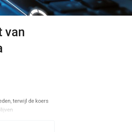
t van
a
eden, terwijl de koers
lijven