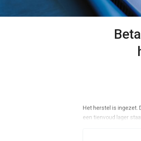
Beta
Het herstel is ingezet.
een tienvoud lager staa