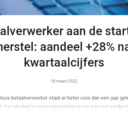
alverwerker aan de star
herstel: aandeel +28% n
kwartaalcijfers
18 maart 2022
 Deze betaalverwerker staat er beter voor dan een jaar gel
t. Het aandeel is erg koopwaardig en we zien het verder b