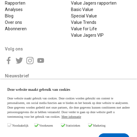
Rapporten
Value Jagers rapporten
Analyses
Basic Value
Blog
Special Value
Over ons
Value Trends
Abonneren
Value for Life
Value Jagers VIP
Volg ons
Nieuwsbrief
Deze website maakt gebruik van cookies
Deze website maakt gebruik van cookies. Deze cookies worden gebruikt om content te
personaliseren, om social media functies aan te bieden en het bezoek op deze website te analyseren.
Deze gegevens worden gedeeld met onze partners, die deze gegevens kunnen combineren met andere
persoonsgegevens die ze hebben verzameld. Door verder te gaan op deze website geeft u
toestemming voor het gebruik van cookies.
Meer informatie
Copyright © 2026 Value Jagers
Noodzakelijk
Voorkeuren
Statistieken
Marketing
Algemene voorwaarden