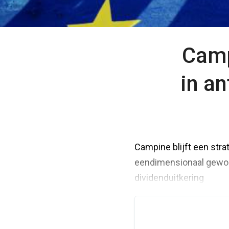
Camp
in a
Campine blijft een str
eendimensionaal geword
dividenduitkering