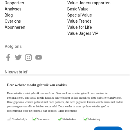
Rapporten
Value Jagers rapporten
Analyses
Basic Value
Blog
Special Value
Over ons
Value Trends
Abonneren
Value for Life
Value Jagers VIP
Volg ons
Nieuwsbrief
Deze website maakt gebruik van cookies
Deze website maakt gebruik van cookies. Deze cookies worden gebruikt om content te
personaliseren, om social media functies aan te bieden en het bezoek op deze website te analyseren.
Deze gegevens worden gedeeld met onze partners, die deze gegevens kunnen combineren met andere
persoonsgegevens die ze hebben verzameld. Door verder te gaan op deze website geeft u
toestemming voor het gebruik van cookies.
Meer informatie
Copyright © 2026 Value Jagers
Noodzakelijk
Voorkeuren
Statistieken
Marketing
Algemene voorwaarden