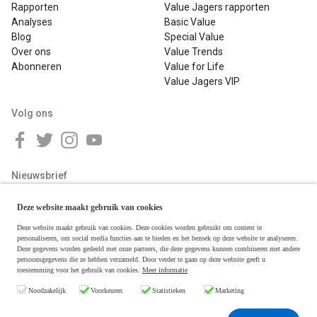
Rapporten
Value Jagers rapporten
Analyses
Basic Value
Blog
Special Value
Over ons
Value Trends
Abonneren
Value for Life
Value Jagers VIP
Volg ons
Nieuwsbrief
Deze website maakt gebruik van cookies
Deze website maakt gebruik van cookies. Deze cookies worden gebruikt om content te
personaliseren, om social media functies aan te bieden en het bezoek op deze website te analyseren.
Deze gegevens worden gedeeld met onze partners, die deze gegevens kunnen combineren met andere
persoonsgegevens die ze hebben verzameld. Door verder te gaan op deze website geeft u
toestemming voor het gebruik van cookies.
Meer informatie
Copyright © 2026 Value Jagers
Noodzakelijk
Voorkeuren
Statistieken
Marketing
Algemene voorwaarden