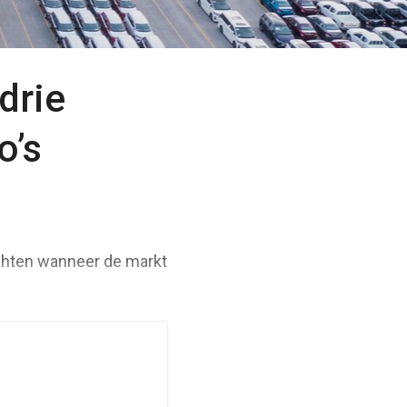
drie
o’s
achten wanneer de markt