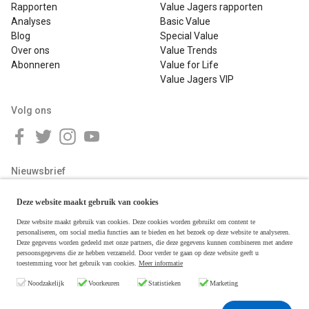
Rapporten
Value Jagers rapporten
Analyses
Basic Value
Blog
Special Value
Over ons
Value Trends
Abonneren
Value for Life
Value Jagers VIP
Volg ons
Nieuwsbrief
Deze website maakt gebruik van cookies
Deze website maakt gebruik van cookies. Deze cookies worden gebruikt om content te
personaliseren, om social media functies aan te bieden en het bezoek op deze website te analyseren.
Deze gegevens worden gedeeld met onze partners, die deze gegevens kunnen combineren met andere
persoonsgegevens die ze hebben verzameld. Door verder te gaan op deze website geeft u
toestemming voor het gebruik van cookies.
Meer informatie
Copyright © 2026 Value Jagers
Noodzakelijk
Voorkeuren
Statistieken
Marketing
Algemene voorwaarden