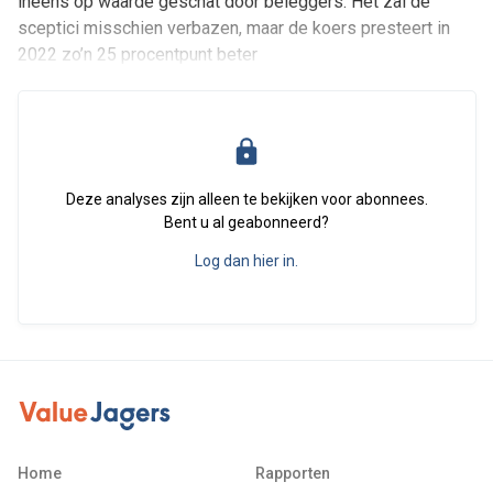
ineens op waarde geschat door beleggers. Het zal de
sceptici misschien verbazen, maar de koers presteert in
2022 zo’n 25 procentpunt beter
Deze analyses zijn alleen te bekijken voor abonnees.
Bent u al geabonneerd?
Log dan hier in.
Home
Rapporten