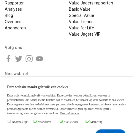
Rapporten
Value Jagers rapporten
Analyses
Basic Value
Blog
Special Value
Over ons
Value Trends
Abonneren
Value for Life
Value Jagers VIP
Volg ons
Nieuwsbrief
Deze website maakt gebruik van cookies
Deze website maakt gebruik van cookies. Deze cookies worden gebruikt om content te
personaliseren, om social media functies aan te bieden en het bezoek op deze website te analyseren.
Deze gegevens worden gedeeld met onze partners, die deze gegevens kunnen combineren met andere
persoonsgegevens die ze hebben verzameld. Door verder te gaan op deze website geeft u
toestemming voor het gebruik van cookies.
Meer informatie
Copyright © 2026 Value Jagers
Noodzakelijk
Voorkeuren
Statistieken
Marketing
Algemene voorwaarden