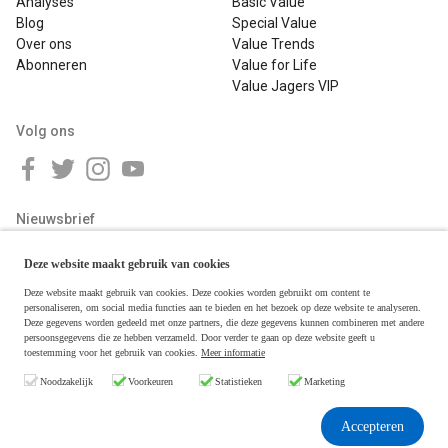
Analyses
Basic Value
Blog
Special Value
Over ons
Value Trends
Abonneren
Value for Life
Value Jagers VIP
Volg ons
Nieuwsbrief
Deze website maakt gebruik van cookies
Deze website maakt gebruik van cookies. Deze cookies worden gebruikt om content te
personaliseren, om social media functies aan te bieden en het bezoek op deze website te analyseren.
Deze gegevens worden gedeeld met onze partners, die deze gegevens kunnen combineren met andere
persoonsgegevens die ze hebben verzameld. Door verder te gaan op deze website geeft u
toestemming voor het gebruik van cookies.
Meer informatie
Copyright © 2026 Value Jagers
Noodzakelijk
Voorkeuren
Statistieken
Marketing
Algemene voorwaarden
Disclaimer & Privacy
Accepteren