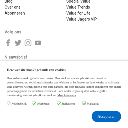
Blog
Special Value
Over ons
Value Trends
Abonneren
Value for Life
Value Jagers VIP
Volg ons
Nieuwsbrief
Deze website maakt gebruik van cookies
Deze website maakt gebruik van cookies. Deze cookies worden gebruikt om content te
personaliseren, om social media functies aan te bieden en het bezoek op deze website te analyseren.
Deze gegevens worden gedeeld met onze partners, die deze gegevens kunnen combineren met andere
persoonsgegevens die ze hebben verzameld. Door verder te gaan op deze website geeft u
toestemming voor het gebruik van cookies.
Meer informatie
Copyright © 2026 Value Jagers
Noodzakelijk
Voorkeuren
Statistieken
Marketing
Algemene voorwaarden
Disclaimer & Privacy
Accepteren