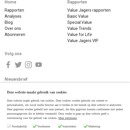
Home
Rapporten
Rapporten
Value Jagers rapporten
Analyses
Basic Value
Blog
Special Value
Over ons
Value Trends
Abonneren
Value for Life
Value Jagers VIP
Volg ons
Nieuwsbrief
Deze website maakt gebruik van cookies
Deze website maakt gebruik van cookies. Deze cookies worden gebruikt om content te
personaliseren, om social media functies aan te bieden en het bezoek op deze website te analyseren.
Deze gegevens worden gedeeld met onze partners, die deze gegevens kunnen combineren met andere
persoonsgegevens die ze hebben verzameld. Door verder te gaan op deze website geeft u
toestemming voor het gebruik van cookies.
Meer informatie
Copyright © 2026 Value Jagers
Noodzakelijk
Voorkeuren
Statistieken
Marketing
Algemene voorwaarden