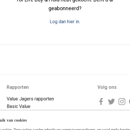
geabonneerd?
Log dan hier in.
Rapporten
Volg ons
Value Jagers rapporten
Basic Value
Special Value
uik van cookies
Value Trends
Value for Life
cookies. Deze cookies worden gebruikt om content te personaliseren, om social media functies