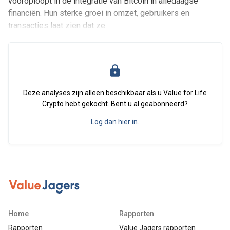
vooroploopt in de integratie van Bitcoin in alledaagse
financiën. Hun sterke groei in omzet, gebruikers en
transacties laat zien dat ze
Deze analyses zijn alleen beschikbaar als u Value for Life
Crypto hebt gekocht. Bent u al geabonneerd?
Log dan hier in.
Home
Rapporten
Rapporten
Value Jagers rapporten