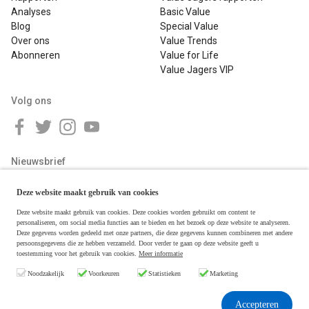
Analyses
Basic Value
Blog
Special Value
Over ons
Value Trends
Abonneren
Value for Life
Value Jagers VIP
Volg ons
Nieuwsbrief
Deze website maakt gebruik van cookies
Deze website maakt gebruik van cookies. Deze cookies worden gebruikt om content te
personaliseren, om social media functies aan te bieden en het bezoek op deze website te analyseren.
Deze gegevens worden gedeeld met onze partners, die deze gegevens kunnen combineren met andere
persoonsgegevens die ze hebben verzameld. Door verder te gaan op deze website geeft u
toestemming voor het gebruik van cookies.
Meer informatie
Copyright © 2026 Value Jagers
Noodzakelijk
Voorkeuren
Statistieken
Marketing
Algemene voorwaarden
Disclaimer & Privacy
Accepteren