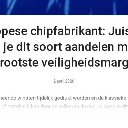
pese chipfabrikant: Jui
 je dit soort aandelen m
rootste veiligheidsmar
2 april 2026
neer de winsten tijdelijk gedrukt worden en de klassieke 
of onzeker lijken door de vallei van de cyclus, koop je dit