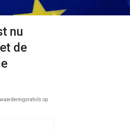
st nu
et de
ge
waarderingsratio’s op