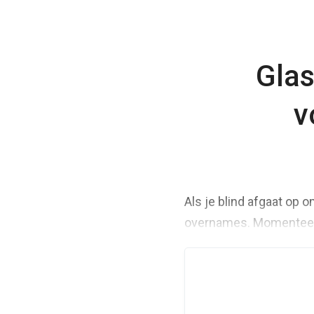
Glas
v
Als je blind afgaat op 
overnames. Momenteel z