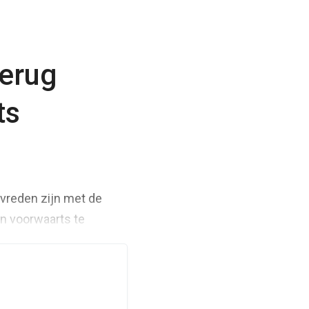
terug
ts
evreden zijn met de
n voorwaarts te