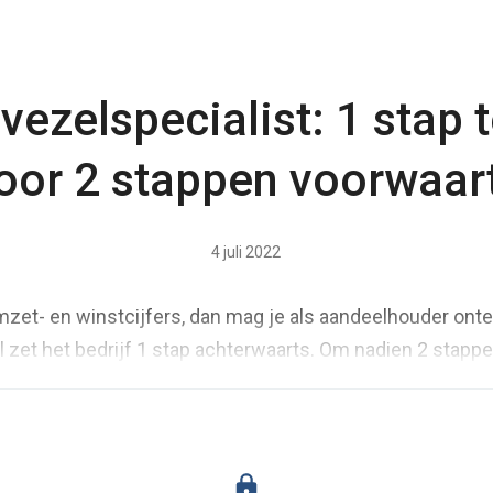
vezelspecialist: 1 stap 
oor 2 stappen voorwaar
4 juli 2022
omzet- en winstcijfers, dan mag je als aandeelhouder ont
et het bedrijf 1 stap achterwaarts. Om nadien 2 stappe