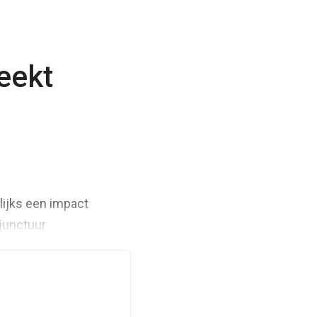
eekt
lijks een impact
junctuur