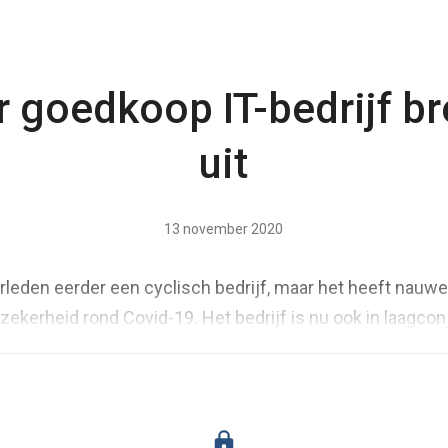
r goedkoop IT-bedrijf br
uit
13 november 2020
verleden eerder een cyclisch bedrijf, maar het heeft nauwe
ekerheid rond Covid-19. Het bedrijf is nu ook in laagcon