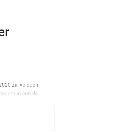
er
2020 zal voldoen.
 goudmijn erin de