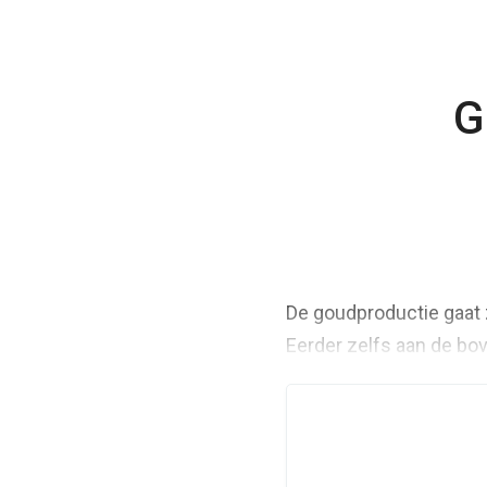
G
De goudproductie gaat 
Eerder zelfs aan de bov