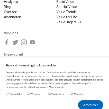
Analyses
Basic Value
Blog
Special Value
Over ons
Value Trends
Abonneren
Value for Life
Value Jagers VIP
Volg ons
Nieuwsbrief
Deze website maakt gebruik van cookies
Deze website maakt gebruik van cookies. Deze cookies worden gebruikt om content te
personaliseren, om social media functies aan te bieden en het bezoek op deze website te analyseren.
Deze gegevens worden gedeeld met onze partners, die deze gegevens kunnen combineren met andere
persoonsgegevens die ze hebben verzameld. Door verder te gaan op deze website geeft u
toestemming voor het gebruik van cookies.
Meer informatie
Copyright © 2026 Value Jagers
Noodzakelijk
Voorkeuren
Statistieken
Marketing
Algemene voorwaarden
Disclaimer & Privacy
Accepteren