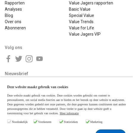
Rapporten
Value Jagers rapporten
Analyses
Basic Value
Blog
Special Value
Over ons
Value Trends
Abonneren
Value for Life
Value Jagers VIP
Volg ons
Nieuwsbrief
Deze website maakt gebruik van cookies
Deze website maakt gebruik van cookies. Deze cookies worden gebruikt om content te
personaliseren, om social media functies aan te bieden en het bezoek op deze website te analyseren.
Deze gegevens worden gedeeld met onze partners, die deze gegevens kunnen combineren met andere
persoonsgegevens die ze hebben verzameld. Door verder te gaan op deze website geeft u
toestemming voor het gebruik van cookies.
Meer informatie
Copyright © 2026 Value Jagers
Noodzakelijk
Voorkeuren
Statistieken
Marketing
Algemene voorwaarden