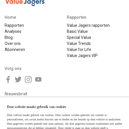
Home
Rapporten
Rapporten
Value Jagers rapporten
Analyses
Basic Value
Blog
Special Value
Over ons
Value Trends
Abonneren
Value for Life
Value Jagers VIP
Volg ons
Nieuwsbrief
Deze website maakt gebruik van cookies
Deze website maakt gebruik van cookies. Deze cookies worden gebruikt om content te
personaliseren, om social media functies aan te bieden en het bezoek op deze website te analyseren.
Deze gegevens worden gedeeld met onze partners, die deze gegevens kunnen combineren met andere
persoonsgegevens die ze hebben verzameld. Door verder te gaan op deze website geeft u