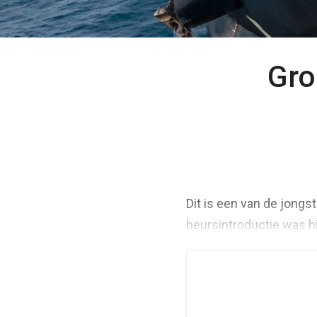
Gro
Dit is een van de jongs
beursintroductie was h