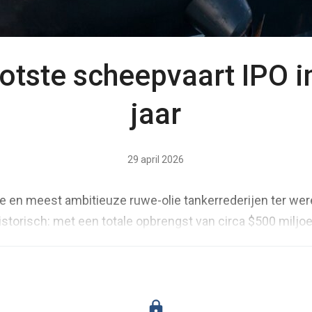
otste scheepvaart IPO i
jaar
29 april 2026
te en meest ambitieuze ruwe-olie tankerrederijen ter wer
istorisch: met een totale opbrengst van circa $500 miljo