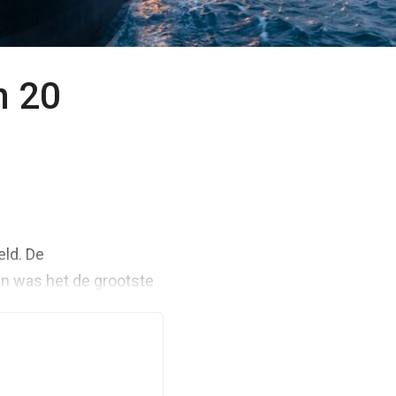
n 20
eld. De
en was het de grootste