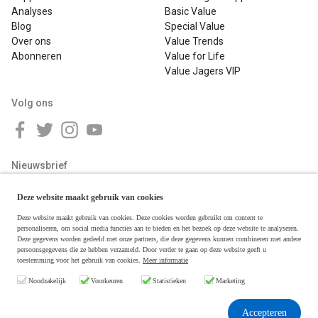
Analyses
Basic Value
Blog
Special Value
Over ons
Value Trends
Abonneren
Value for Life
Value Jagers VIP
Volg ons
Nieuwsbrief
Deze website maakt gebruik van cookies
Deze website maakt gebruik van cookies. Deze cookies worden gebruikt om content te
personaliseren, om social media functies aan te bieden en het bezoek op deze website te analyseren.
Deze gegevens worden gedeeld met onze partners, die deze gegevens kunnen combineren met andere
persoonsgegevens die ze hebben verzameld. Door verder te gaan op deze website geeft u
toestemming voor het gebruik van cookies.
Meer informatie
Copyright © 2026 Value Jagers
Noodzakelijk
Voorkeuren
Statistieken
Marketing
Algemene voorwaarden
Disclaimer & Privacy
Accepteren