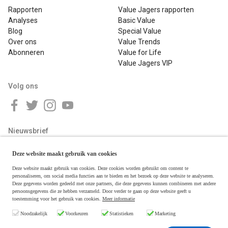
Rapporten
Value Jagers rapporten
Analyses
Basic Value
Blog
Special Value
Over ons
Value Trends
Abonneren
Value for Life
Value Jagers VIP
Volg ons
Nieuwsbrief
Deze website maakt gebruik van cookies
Deze website maakt gebruik van cookies. Deze cookies worden gebruikt om content te
personaliseren, om social media functies aan te bieden en het bezoek op deze website te analyseren.
Deze gegevens worden gedeeld met onze partners, die deze gegevens kunnen combineren met andere
persoonsgegevens die ze hebben verzameld. Door verder te gaan op deze website geeft u
toestemming voor het gebruik van cookies.
Meer informatie
Copyright © 2026 Value Jagers
Noodzakelijk
Voorkeuren
Statistieken
Marketing
Algemene voorwaarden