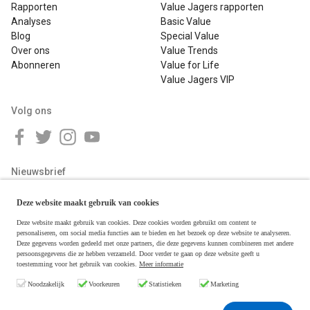
Rapporten
Value Jagers rapporten
Analyses
Basic Value
Blog
Special Value
Over ons
Value Trends
Abonneren
Value for Life
Value Jagers VIP
Volg ons
Nieuwsbrief
Deze website maakt gebruik van cookies
Deze website maakt gebruik van cookies. Deze cookies worden gebruikt om content te
personaliseren, om social media functies aan te bieden en het bezoek op deze website te analyseren.
Deze gegevens worden gedeeld met onze partners, die deze gegevens kunnen combineren met andere
persoonsgegevens die ze hebben verzameld. Door verder te gaan op deze website geeft u
toestemming voor het gebruik van cookies.
Meer informatie
Copyright © 2026 Value Jagers
Noodzakelijk
Voorkeuren
Statistieken
Marketing
Algemene voorwaarden