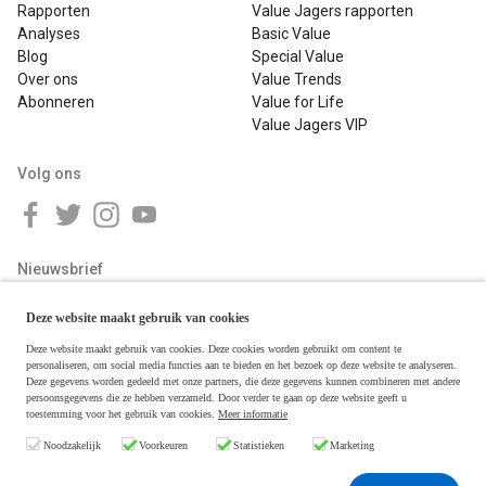
Rapporten
Value Jagers rapporten
Analyses
Basic Value
Blog
Special Value
Over ons
Value Trends
Abonneren
Value for Life
Value Jagers VIP
Volg ons
Nieuwsbrief
Deze website maakt gebruik van cookies
Deze website maakt gebruik van cookies. Deze cookies worden gebruikt om content te
personaliseren, om social media functies aan te bieden en het bezoek op deze website te analyseren.
Deze gegevens worden gedeeld met onze partners, die deze gegevens kunnen combineren met andere
persoonsgegevens die ze hebben verzameld. Door verder te gaan op deze website geeft u
toestemming voor het gebruik van cookies.
Meer informatie
Copyright © 2026 Value Jagers
Noodzakelijk
Voorkeuren
Statistieken
Marketing
Algemene voorwaarden