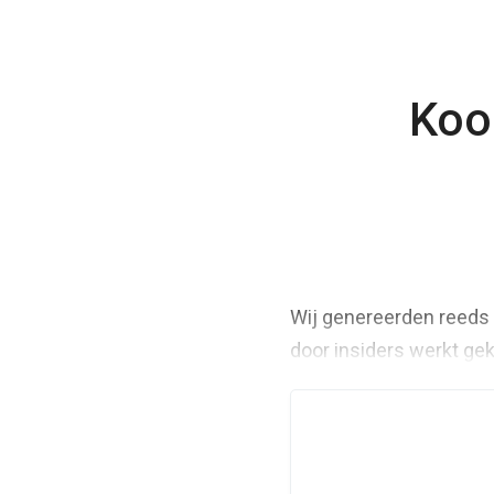
Koo
Wij genereerden reeds 
door insiders werkt ge