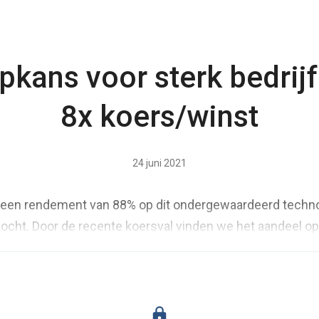
pkans voor sterk bedrijf
8x koers/winst
24 juni 2021
een rendement van 88% op dit ondergewaardeerd technol
kocht. Door de recente koersval vinden we het aandeel op