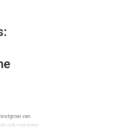
s:
he
winstgroei van
 dan ook nog meer