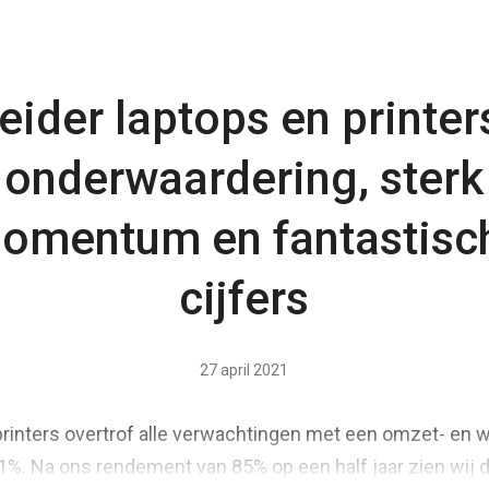
eider laptops en printer
onderwaardering, sterk
omentum en fantastisc
cijfers
27 april 2021
 printers overtrof alle verwachtingen met een omzet- en 
41%. Na ons rendement van 85% op een half jaar zien wij