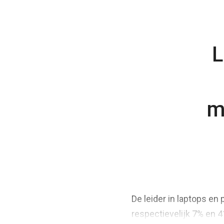
L
m
De leider in laptops en
respectievelijk 7% en 