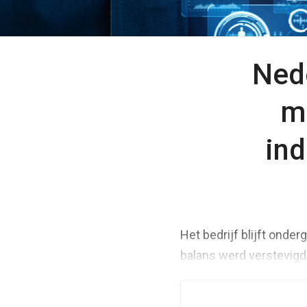
Nede
m
ind
Het bedrijf blijft onde
balans werd verstevigd