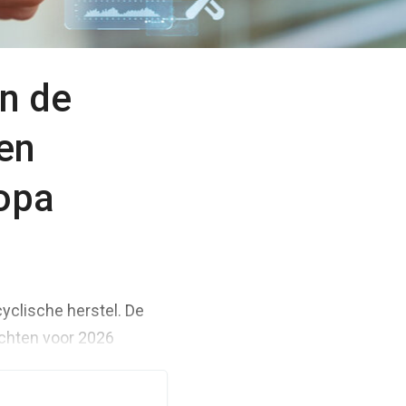
an de
en
ropa
cyclische herstel. De
ichten voor 2026