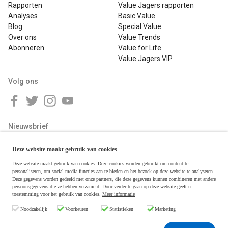
Rapporten
Value Jagers rapporten
Analyses
Basic Value
Blog
Special Value
Over ons
Value Trends
Abonneren
Value for Life
Value Jagers VIP
Volg ons
Nieuwsbrief
Deze website maakt gebruik van cookies
Deze website maakt gebruik van cookies. Deze cookies worden gebruikt om content te
personaliseren, om social media functies aan te bieden en het bezoek op deze website te analyseren.
Deze gegevens worden gedeeld met onze partners, die deze gegevens kunnen combineren met andere
persoonsgegevens die ze hebben verzameld. Door verder te gaan op deze website geeft u
toestemming voor het gebruik van cookies.
Meer informatie
Copyright © 2026 Value Jagers
Noodzakelijk
Voorkeuren
Statistieken
Marketing
Algemene voorwaarden