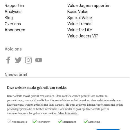
Rapporten
Value Jagers rapporten
Analyses
Basic Value
Blog
Special Value
Over ons
Value Trends
Abonneren
Value for Life
Value Jagers VIP
Volg ons
Nieuwsbrief
Deze website maakt gebruik van cookies
Deze website maakt gebruik van cookies. Deze cookies worden gebruikt om content te
personaliseren, om social media functies aan te bieden en het bezoek op deze website te analyseren.
Deze gegevens worden gedeeld met onze partners, die deze gegevens kunnen combineren met andere
persoonsgegevens die ze hebben verzameld. Door verder te gaan op deze website geeft u
toestemming voor het gebruik van cookies.
Meer informatie
Copyright © 2026 Value Jagers
Noodzakelijk
Voorkeuren
Statistieken
Marketing
Algemene voorwaarden