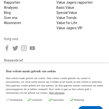
Rapporten
Value Jagers rapporten
Analyses
Basic Value
Blog
Special Value
Over ons
Value Trends
Abonneren
Value for Life
Value Jagers VIP
Volg ons
Nieuwsbrief
Deze website maakt gebruik van cookies
Deze website maakt gebruik van cookies. Deze cookies worden gebruikt om content te
personaliseren, om social media functies aan te bieden en het bezoek op deze website te analyseren.
Deze gegevens worden gedeeld met onze partners, die deze gegevens kunnen combineren met andere
persoonsgegevens die ze hebben verzameld. Door verder te gaan op deze website geeft u
toestemming voor het gebruik van cookies.
Meer informatie
Copyright © 2026 Value Jagers
Noodzakelijk
Voorkeuren
Statistieken
Marketing
Algemene voorwaarden