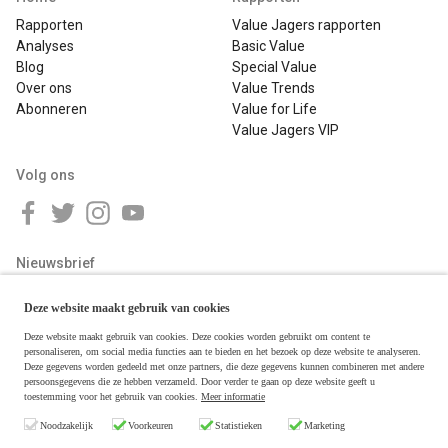
Rapporten
Value Jagers rapporten
Analyses
Basic Value
Blog
Special Value
Over ons
Value Trends
Abonneren
Value for Life
Value Jagers VIP
Volg ons
Nieuwsbrief
Deze website maakt gebruik van cookies
Deze website maakt gebruik van cookies. Deze cookies worden gebruikt om content te
personaliseren, om social media functies aan te bieden en het bezoek op deze website te analyseren.
Deze gegevens worden gedeeld met onze partners, die deze gegevens kunnen combineren met andere
persoonsgegevens die ze hebben verzameld. Door verder te gaan op deze website geeft u
toestemming voor het gebruik van cookies.
Meer informatie
Copyright © 2026 Value Jagers
Noodzakelijk
Voorkeuren
Statistieken
Marketing
Algemene voorwaarden