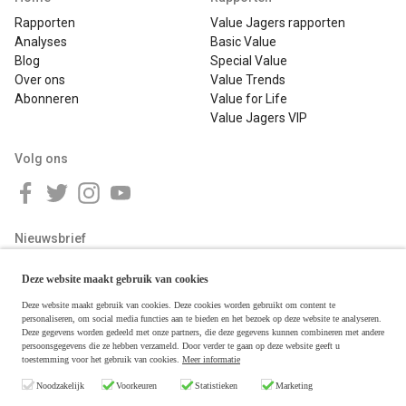
Rapporten
Value Jagers rapporten
Analyses
Basic Value
Blog
Special Value
Over ons
Value Trends
Abonneren
Value for Life
Value Jagers VIP
Volg ons
Nieuwsbrief
Deze website maakt gebruik van cookies
Deze website maakt gebruik van cookies. Deze cookies worden gebruikt om content te
personaliseren, om social media functies aan te bieden en het bezoek op deze website te analyseren.
Deze gegevens worden gedeeld met onze partners, die deze gegevens kunnen combineren met andere
persoonsgegevens die ze hebben verzameld. Door verder te gaan op deze website geeft u
toestemming voor het gebruik van cookies.
Meer informatie
Copyright © 2026 Value Jagers
Noodzakelijk
Voorkeuren
Statistieken
Marketing
Algemene voorwaarden