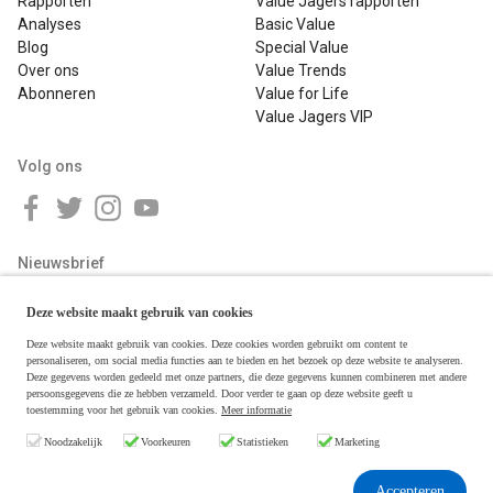
Rapporten
Value Jagers rapporten
Analyses
Basic Value
Blog
Special Value
Over ons
Value Trends
Abonneren
Value for Life
Value Jagers VIP
Volg ons
Nieuwsbrief
Deze website maakt gebruik van cookies
Deze website maakt gebruik van cookies. Deze cookies worden gebruikt om content te
personaliseren, om social media functies aan te bieden en het bezoek op deze website te analyseren.
Deze gegevens worden gedeeld met onze partners, die deze gegevens kunnen combineren met andere
persoonsgegevens die ze hebben verzameld. Door verder te gaan op deze website geeft u
toestemming voor het gebruik van cookies.
Meer informatie
Copyright © 2026 Value Jagers
Noodzakelijk
Voorkeuren
Statistieken
Marketing
Algemene voorwaarden
Disclaimer & Privacy
Accepteren