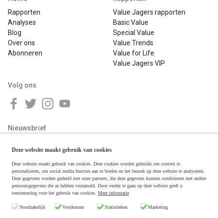
Rapporten
Value Jagers rapporten
Analyses
Basic Value
Blog
Special Value
Over ons
Value Trends
Abonneren
Value for Life
Value Jagers VIP
Volg ons
Nieuwsbrief
Deze website maakt gebruik van cookies
Deze website maakt gebruik van cookies. Deze cookies worden gebruikt om content te
personaliseren, om social media functies aan te bieden en het bezoek op deze website te analyseren.
Deze gegevens worden gedeeld met onze partners, die deze gegevens kunnen combineren met andere
persoonsgegevens die ze hebben verzameld. Door verder te gaan op deze website geeft u
toestemming voor het gebruik van cookies.
Meer informatie
Copyright © 2026 Value Jagers
Noodzakelijk
Voorkeuren
Statistieken
Marketing
Algemene voorwaarden